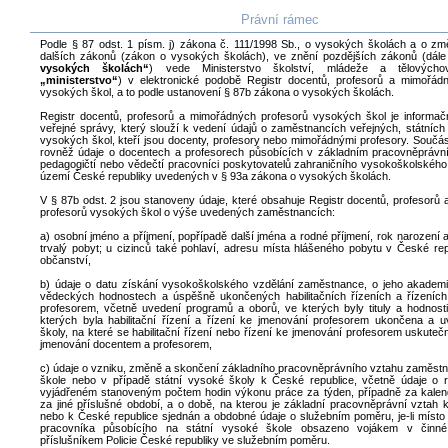
Právní rámec
Podle § 87 odst. 1 písm. j) zákona č. 111/1998 Sb., o vysokých školách a o zm
dalších zákonů (zákon o vysokých školách), ve znění pozdějších zákonů (dál
vysokých školách“
) vede Ministerstvo školství, mládeže a tělovýcho
„ministerstvo“
) v elektronické podobě Registr docentů, profesorů a mimořád
vysokých škol, a to podle ustanovení § 87b zákona o vysokých školách.
Registr docentů, profesorů a mimořádných profesorů vysokých škol je inform
veřejné správy, který slouží k vedení údajů o zaměstnancích veřejných, státníc
vysokých škol, kteří jsou docenty, profesory nebo mimořádnými profesory. Součást
rovněž údaje o docentech a profesorech působících v základním pracovněprávn
pedagogičtí nebo vědečtí pracovníci poskytovatelů zahraničního vysokoškolského
území České republiky uvedených v § 93a zákona o vysokých školách.
V § 87b odst. 2 jsou stanoveny údaje, které obsahuje Registr docentů, profesorů
profesorů vysokých škol o výše uvedených zaměstnancích:
a) osobní jméno a příjmení, popřípadě další jména a rodné příjmení, rok narození
trvalý pobyt; u cizinců také pohlaví, adresu místa hlášeného pobytu v České rep
občanství,
b) údaje o datu získání vysokoškolského vzdělání zaměstnance, o jeho akademic
vědeckých hodnostech a úspěšně ukončených habilitačních řízeních a řízeníc
profesorem, včetně uvedení programů a oborů, ve kterých byly tituly a hodnost
kterých byla habilitační řízení a řízení ke jmenování profesorem ukončena a 
školy, na které se habilitační řízení nebo řízení ke jmenování profesorem uskutečn
jmenování docentem a profesorem,
c) údaje o vzniku, změně a skončení základního pracovněprávního vztahu zaměst
škole nebo v případě státní vysoké školy k České republice, včetně údaje o 
vyjádřeném stanoveným počtem hodin výkonu práce za týden, případně za kalen
za jiné příslušné období, a o době, na kterou je základní pracovněprávní vztah 
nebo k České republice sjednán a obdobné údaje o služebním poměru, je-li míst
pracovníka působícího na státní vysoké škole obsazeno vojákem v činn
příslušníkem Policie České republiky ve služebním poměru.