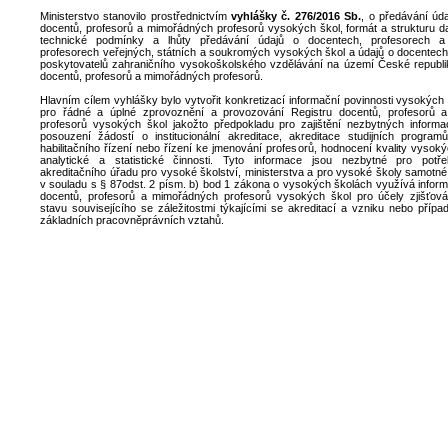
Ministerstvo stanovilo prostřednictvím
vyhlášky č. 276/2016 Sb.
, o předávání úd
docentů, profesorů a mimořádných profesorů vysokých škol, formát a strukturu d
technické podmínky a lhůty předávání údajů o docentech, profesorech 
profesorech veřejných, státních a soukromých vysokých škol a údajů o docentech
poskytovatelů zahraničního vysokoškolského vzdělávání na území České republi
docentů, profesorů a mimořádných profesorů.
Hlavním cílem vyhlášky bylo vytvořit konkretizací informační povinnosti vysokýc
pro řádné a úplné zprovoznění a provozování Registru docentů, profesorů 
profesorů vysokých škol jakožto předpokladu pro zajištění nezbytných informa
posouzení žádostí o institucionální akreditace, akreditace studijních program
habilitačního řízení nebo řízení ke jmenování profesorů, hodnocení kvality vysoký
analytické a statistické činnosti. Tyto informace jsou nezbytné pro potř
akreditačního úřadu pro vysoké školství, ministerstva a pro vysoké školy samotn
v souladu s § 87odst. 2 písm. b) bod 1 zákona o vysokých školách využívá inform
docentů, profesorů a mimořádných profesorů vysokých škol pro účely zjišťov
stavu souvisejícího se záležitostmi týkajícími se akreditací a vzniku nebo příp
základních pracovněprávních vztahů.